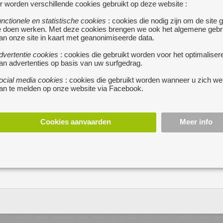
r worden verschillende cookies gebruikt op deze website :
unctionele en statistische cookies
: cookies die nodig zijn om de site 
e doen werken. Met deze cookies brengen we ook het algemene gebr
an onze site in kaart met geanonimiseerde data.
dvertentie cookies
: cookies die gebruikt worden voor het optimaliser
an advertenties op basis van uw surfgedrag.
zowel voor kinderen als
ocial media cookies
: cookies die gebruikt worden wanneer u zich we
, voor 15.00 besteld is
an te melden op onze website via Facebook.
Cookies aanvaarden
Meer info