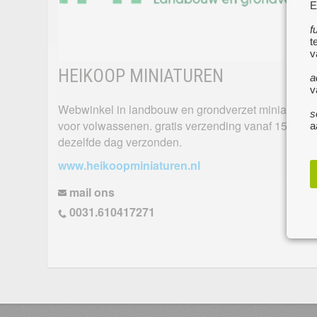
E
f
t
v
HEIKOOP MINIATUREN
a
v
Webwinkel in landbouw en grondverzet miniaturen, 
s
voor volwassenen. gratis verzending vanaf 150 euro
a
dezelfde dag verzonden.
www.heikoopminiaturen.nl
mail ons
0031.610417271