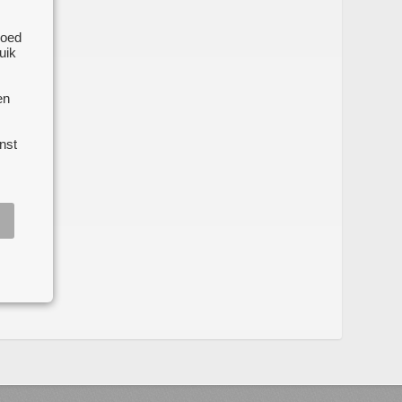
goed
uik
en
nst