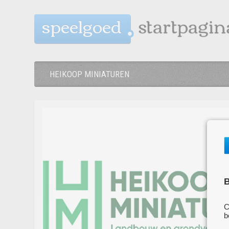
speelgoed
HEIKOOP MINIATUREN
B
C
b