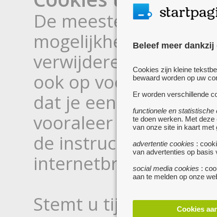
De meeste internetbr
mogelijkheid om gepla
Beleef meer dankzij
verwijderen van je har
Cookies zijn kleine tekstb
ook op voorhand afwij
bewaard worden op uw comp
dat je een waarschuw
Er worden verschillende co
functionele en statistische
vooraleer ze worden g
te doen werken. Met deze
van onze site in kaart met
de instructies of de h
advertentie cookies
: cooki
van advertenties op basis
internetbrowser voor 
social media cookies
: coo
aan te melden op onze web
Stemt u tijdens een b
Cookies aa