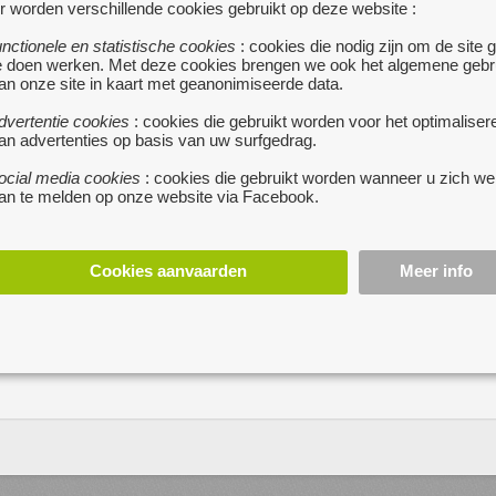
r worden verschillende cookies gebruikt op deze website :
bestellingen tot 75 zij
bestellingen boven de 75
unctionele en statistische cookies
: cookies die nodig zijn om de site 
e doen werken. Met deze cookies brengen we ook het algemene gebr
houtspel.nl
an onze site in kaart met geanonimiseerde data.
mail ons
dvertentie cookies
: cookies die gebruikt worden voor het optimaliser
an advertenties op basis van uw surfgedrag.
0031.0641210411
ocial media cookies
: cookies die gebruikt worden wanneer u zich we
an te melden op onze website via Facebook.
Cookies aanvaarden
Meer info