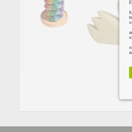
E
f
t
v
a
v
s
a