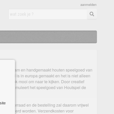
aanmelden
t in duurzaam en handgemaakt houten speelgoed van
speelgoed is in europa gemaakt en het is niet alleen
 maar ook mooi om naar te kijken. Door creatief
gebruik stimuleert het speelgoed van Houtspel de
nd.
site
eigen voorraad en de bestelling zal daarom vrijwel
gen geleverd worden. Verzendkosten voor