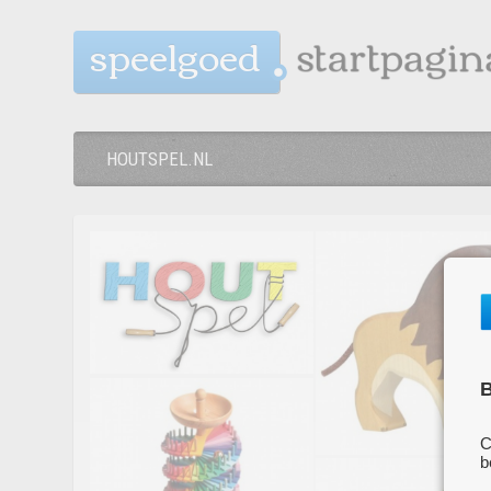
speelgoed
HOUTSPEL.NL
B
C
b