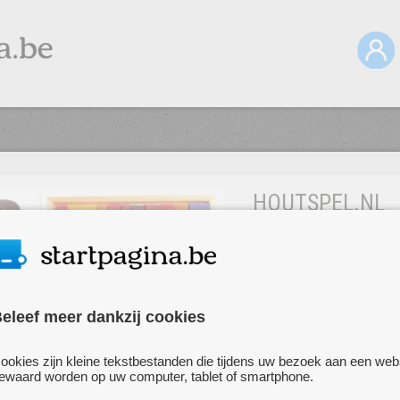
HOUTSPEL.NL
Houtspel is specialis
hoge kwaliteit. Al het 
leuk om mee te spelen,
vorm, kleur en textuur
eleef meer dankzij cookies
ontwikkeling van het ki
ookies zijn kleine tekstbestanden die tijdens uw bezoek aan een web
Houtspel levert vanuit 
ewaard worden op uw computer, tablet of smartphone.
altijd binnen 2 werkda