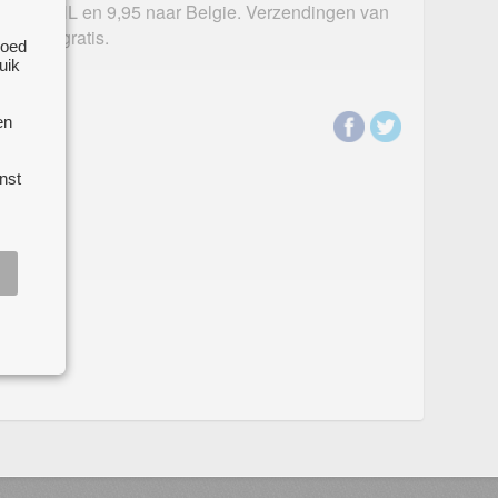
n 6,95 in NL en 9,95 naar Belgie. Verzendingen van
,- zijn gratis.
goed
uik
en
nst