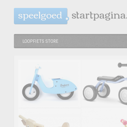
speelgoed
LOOPFIETS STORE