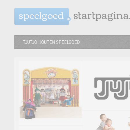
speelgoed
TJUTJO HOUTEN SPEELGOED