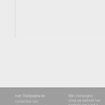
over Startpagina.be
Mijn startpagina
voeg uw website toe
contacteer ons